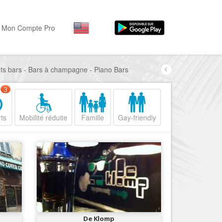
Mon Compte Pro
nts bars - Bars à champagne - Piano Bars
Par activité
Par quartiers
Nice Promenade des Angl
Séjourner
3
Hôtels, ...
Nice Promenade du Paillo
ts
Mobilité réduite
Famille
Gay-friendly
Visiter
Nice le Port
Musées, ...
Nice le Vieux Nice
Sortir
Nice le Coeur de Ville
Restaurants, ...
Nice les Collines Niçoises
Commerces
Mode, ...
Nice le petit Marais Niçois
Loisirs
Nice la plaine du Var
De Klomp
Plages, sports, ...