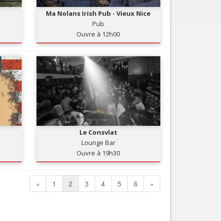
Ma Nolans Irish Pub - Vieux Nice
Pub
Ouvre à 12h00
Le Consvlat
Lounge Bar
Ouvre à 19h30
«
1
2
3
4
5
6
»