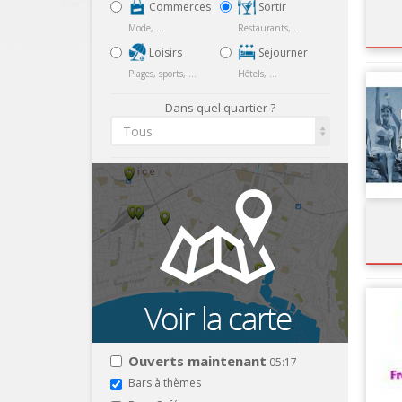
Commerces
Sortir
Mode, ...
Restaurants, ...
Loisirs
Séjourner
Plages, sports, ...
Hôtels, ...
Dans quel quartier ?
Tous
Ouverts maintenant
05:17
Bars à thèmes