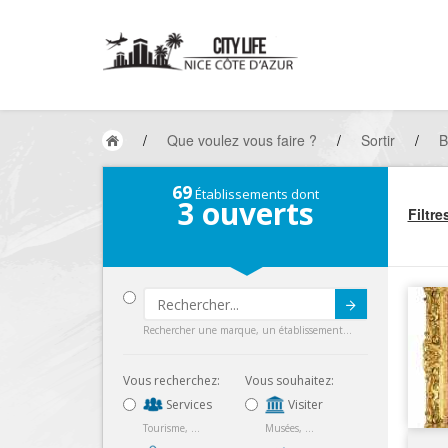
/
Que voulez vous faire ?
/
Sortir
/
B
69
Établissements dont
3
ouverts
Filtre
Submit
Rechercher une marque, un établissement...
Vous recherchez:
Vous souhaitez:
Services
Visiter
Tourisme, ...
Musées, ...