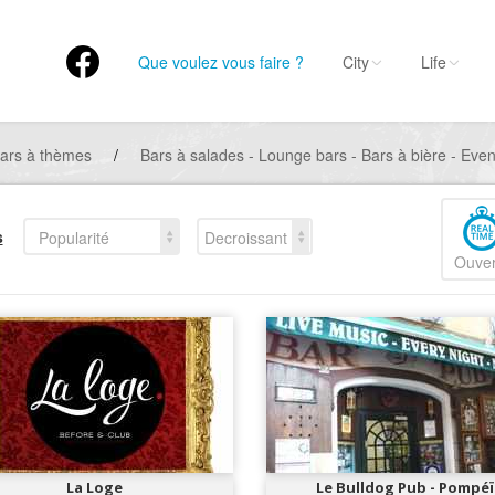
Que voulez vous faire ?
City
Life
ars à thèmes
/
Bars à salades - Lounge bars - Bars à bière - Eve
s
Popularité
Decroissant
Ouver
La Loge
Le Bulldog Pub - Pompéï