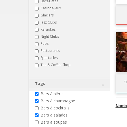
Bars-Cafés
Casinos-Jeux
Glaciers
Jazz Clubs
Karaokés
Night Clubs
Pubs
Restaurants
Spectacles
Tea & Coffee Shop
C
Tags
Bars à bière
Bars à champagne
Nombr
Bars à cocktails
Bars à salades
Bars à soupes