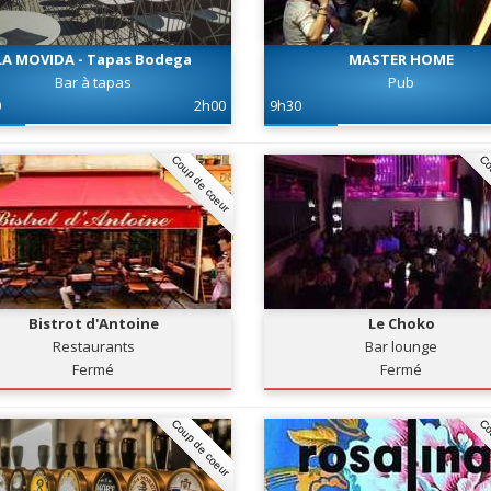
LA MOVIDA - Tapas Bodega
MASTER HOME
Bar à tapas
Pub
0
2h00
9h30
Coup de coeur
Co
Bistrot d'Antoine
Le Choko
Restaurants
Bar lounge
Fermé
Fermé
Coup de coeur
Co