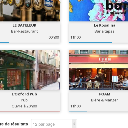
LE BATELEUR
Le Rosalina
Bar-Restaurant
Bar à tapas
0
00h00
11h00
L'Oxford Pub
FOAM
Pub
Bière & Manger
Ouvre à 20h00
11h00
e de résultats
12 par page