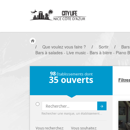
/
Que voulez vous faire ?
/
Sortir
/
Bars
Bars à salades - Live music - Bars à bière - Piano 
98
Établissements dont
35
ouverts
Filtre
Submit
Rechercher une marque, un établissement...
Vous recherchez:
Vous souhaitez: