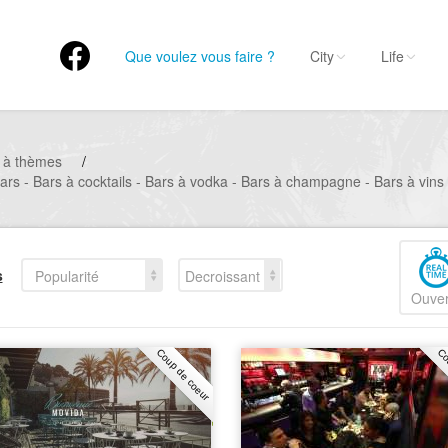
Que voulez vous faire ?
City
Life
 à thèmes
/
Bars - Bars à cocktails - Bars à vodka - Bars à champagne - Bars à vins
s
Popularité
Decroissant
Ouver
Coup de coeur
Co