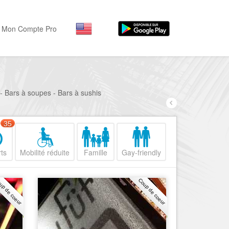
Mon Compte Pro
Par activité
Par quartiers
Nice Promenade des Angl
Séjourner
 - Bars à soupes - Bars à sushis
Hôtels, ...
Nice Promenade du Paillo
Visiter
35
Nice le Port
Musées, ...
Nice le Vieux Nice
ts
Mobilité réduite
Famille
Gay-friendly
Sortir
Nice le Coeur de Ville
Restaurants, ...
up de coeur
Coup de coeur
Nice les Collines Niçoises
Commerces
Mode, ...
Nice le petit Marais Niçois
Loisirs
Nice la plaine du Var
Plages, sports, ...