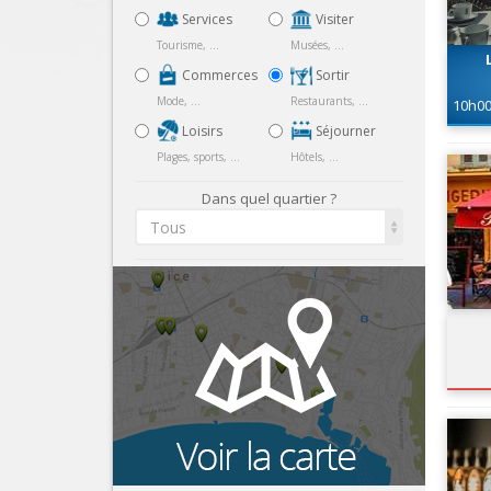
Services
Visiter
Tourisme, ...
Musées, ...
Commerces
Sortir
Mode, ...
Restaurants, ...
10h0
Loisirs
Séjourner
Plages, sports, ...
Hôtels, ...
Dans quel quartier ?
Tous