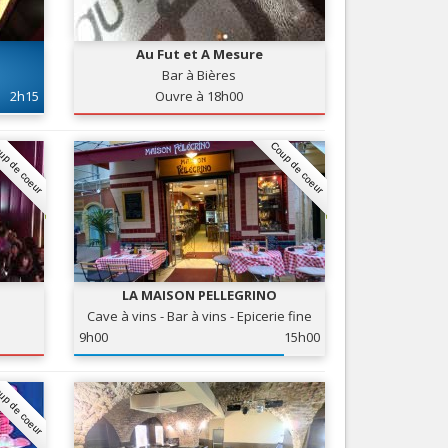
Nice le Carré d’Or
Services
Nice Aéroport
Au Fut et A Mesure
Tourisme, ...
Bar à Bières
2h15
Ouvre à 18h00
up de coeur
Coup de coeur
LA MAISON PELLEGRINO
Cave à vins - Bar à vins - Epicerie fine
9h00
15h00
up de coeur