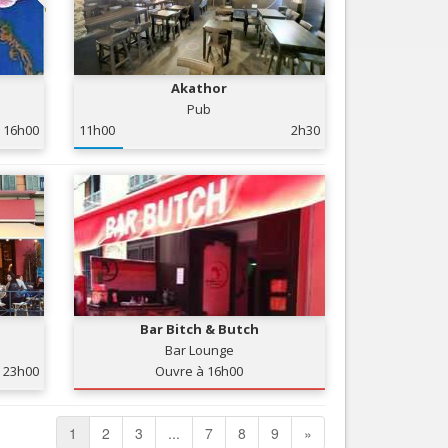
Akathor
Pub
16h00
11h00
2h30
Bar Bitch & Butch
Bar Lounge
23h00
Ouvre à 16h00
1
2
3
...
7
8
9
»