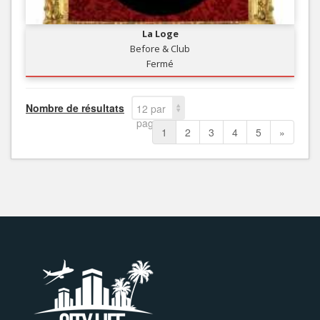
La Loge
Before & Club
Fermé
Nombre de résultats
12 par
page
1
2
3
4
5
»