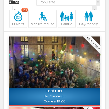
Filtres
Popularité
Decroissant
23
Ouverts
Mobilité réduite
Famille
Gay-friendly
Coup de coeur
LE BÉTHEL
Bar Clandestin
Ouvre à 19h00