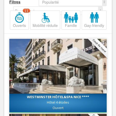
Filtres
Popularité
Decroissant
11
Ouverts
Mobilité réduite
Famille
Gay-friendly
Coup de coeur
WESTMINSTER HÔTEL&SPA NICE ****
Hôtel 4 étoiles
Ouvert