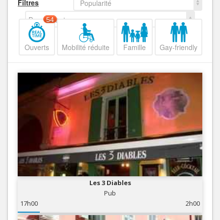
Filtres
Popularité
Decroissant
54
Ouverts
Mobilité réduite
Famille
Gay-friendly
Les 3 Diables
Pub
17h00
2h00