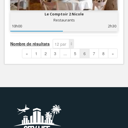
Le Comptoir 2 Nicole
Restaurants
10h00
2h30
Nombre de résultats
12 par
page
«
1
2
3
...
5
6
7
8
»