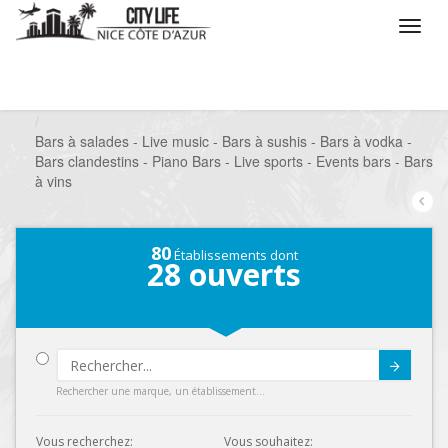
/
Que voulez vous faire ?
/
Sortir
/
Bars à thèmes
/
Bars à salades - Live music - Bars à sushis - Bars à vodka -
Bars clandestins - Piano Bars - Live sports - Events bars - Bars
à vins
80
Établissements dont
28
ouverts
Submit
Rechercher une marque, un établissement...
Vous recherchez:
Vous souhaitez: