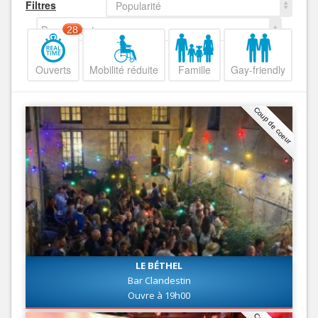
Filtres
Popularité
Decroissant
28
Ouverts
Mobilité réduite
Famille
Gay-friendly
Coup de coeur
LE BÉTHEL
Bar Clandestin
Ouvre à 19h00