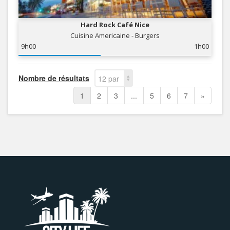
Hard Rock Café Nice
Cuisine Americaine - Burgers
9h00
1h00
Nombre de résultats
12 par
page
1
2
3
...
5
6
7
»