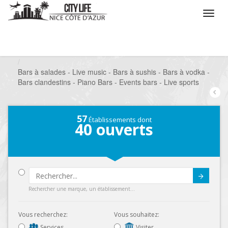
/
Que voulez vous faire ?
/
Sortir
/
Bars à thèmes
/
Bars à salades - Live music - Bars à sushis - Bars à vodka -
Bars clandestins - Piano Bars - Events bars - Live sports
57
Établissements dont
40
ouverts
Submit
Rechercher une marque, un établissement...
Vous recherchez:
Vous souhaitez:
Services
Visiter