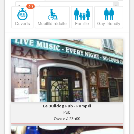
Decroissant
40
Ouverts
Mobilité réduite
Famille
Gay-friendly
Le Bulldog Pub - Pompéï
Pub
Ouvre à 23h00