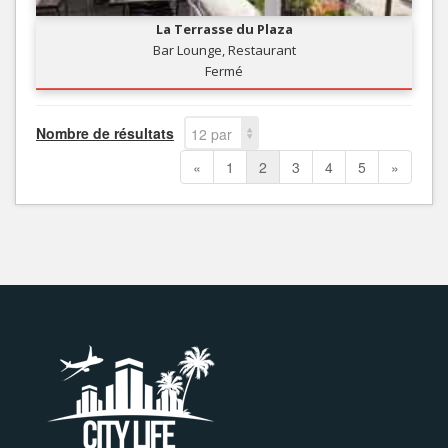
La Terrasse du Plaza
Bar Lounge, Restaurant
Fermé
Nombre de résultats
12 par
page
«
1
2
3
4
5
»