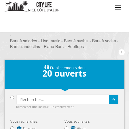
/
Que voulez vous faire ?
/
Sortir
/
Bars à thèmes
/
Bars à salades - Live music - Bars à sushis - Bars à vodka -
Bars clandestins - Piano Bars - Rooftops
48
Établissements dont
20
ouverts
Submit
Rechercher une marque, un établissement...
Vous recherchez:
Vous souhaitez:
Services
Visiter