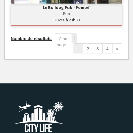
Le Bulldog Pub - Pompéï
Pub
Ouvre à 23h00
Nombre de résultats
12 par
page
1
2
3
4
»