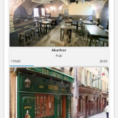
Akathor
Pub
11h00
2h30