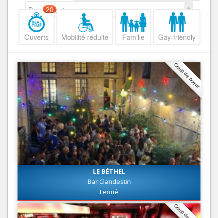
Decroissant
20
Ouverts
Mobilité réduite
Famille
Gay-friendly
Coup de coeur
LE BÉTHEL
Bar Clandestin
Fermé
Coup de coeur