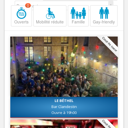
Decroissant
0
Ouverts
Mobilité réduite
Famille
Gay-friendly
Coup de coeur
LE BÉTHEL
Bar Clandestin
Ouvre à 19h00
Coup de coeur