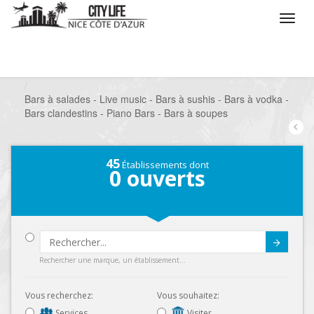
/
Que voulez vous faire ?
/
Sortir
/
Bars à thèmes
/
Bars à salades - Live music - Bars à sushis - Bars à vodka -
Bars clandestins - Piano Bars - Bars à soupes
45
Établissements dont
0
ouverts
Submit
Rechercher une marque, un établissement...
Vous recherchez:
Vous souhaitez:
Services
Visiter