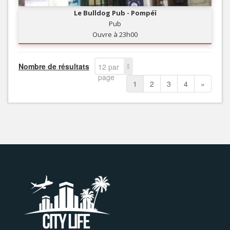
Le Bulldog Pub - Pompéï
Pub
Ouvre à 23h00
Nombre de résultats
12 par
page
1
2
3
4
»