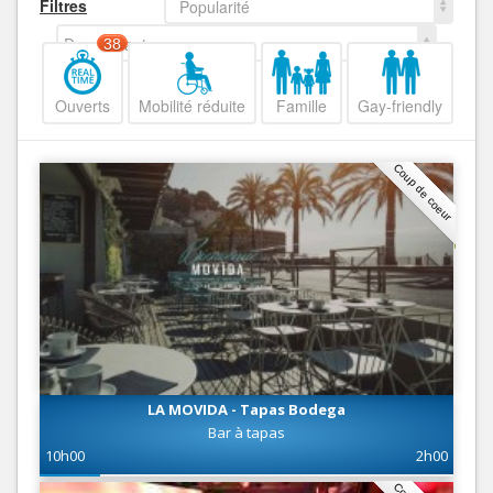
Filtres
Popularité
Decroissant
38
Ouverts
Mobilité réduite
Famille
Gay-friendly
Coup de coeur
LA MOVIDA - Tapas Bodega
Bar à tapas
10h00
2h00