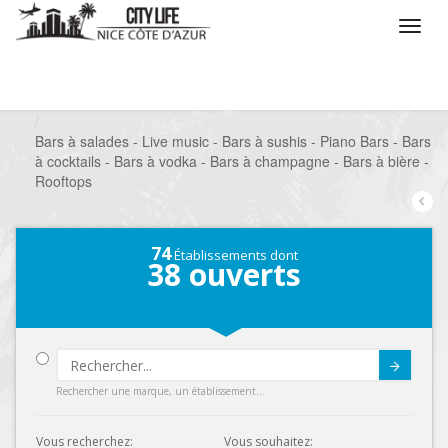
/
Que voulez vous faire ?
/
Sortir
/
Bars à thèmes
/
Bars à salades - Live music - Bars à sushis - Piano Bars - Bars
à cocktails - Bars à vodka - Bars à champagne - Bars à bière -
Rooftops
74
Établissements dont
38
ouverts
Submit
Rechercher une marque, un établissement...
Vous recherchez:
Vous souhaitez: