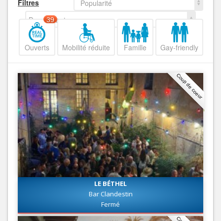
Filtres
Popularité
Decroissant
39
Ouverts
Mobilité réduite
Famille
Gay-friendly
Coup de coeur
LE BÉTHEL
Bar Clandestin
Fermé