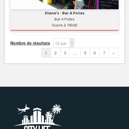
Diane's - Bar A Potes
Bar A Potes
Ouvre à 16h00
Nombre de résultats
12 par
page
1
2
3
...
5
6
7
»