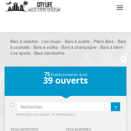
/
Que voulez vous faire ?
/
Sortir
/
Bars à thèmes
/
Bars à salades - Live music - Bars à sushis - Piano Bars - Bars
à cocktails - Bars à vodka - Bars à champagne - Bars à bière -
Live sports - Bars clandestins
75
Établissements dont
39
ouverts
Submit
Rechercher une marque, un établissement...
Vous recherchez:
Vous souhaitez: