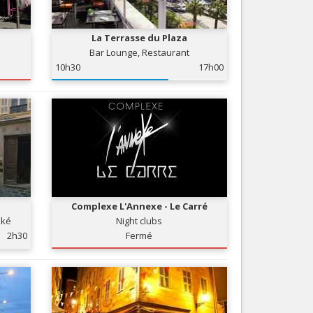
Nice le Carré d’Or
Services
Nice Aéroport
La Terrasse du Plaza
Tourisme, ...
Bar Lounge, Restaurant
10h30
17h00
Complexe L'Annexe - Le Carré
oké
Night clubs
2h30
Fermé