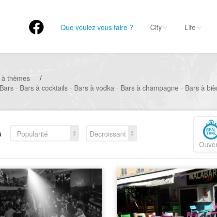
Que voulez vous faire ?
City
Life
 à thèmes
/
 Bars - Bars à cocktails - Bars à vodka - Bars à champagne - Bars à biè
s
Popularité
Decroissant
Ouver