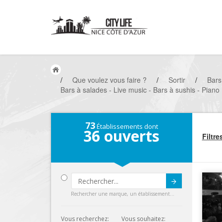
/
Que voulez vous faire ?
/
Sortir
/
Bars
Bars à salades - Live music - Bars à sushis - Piano
73
Établissements dont
36
ouverts
Filtre
Submit
Rechercher une marque, un établissement...
Vous recherchez:
Vous souhaitez: