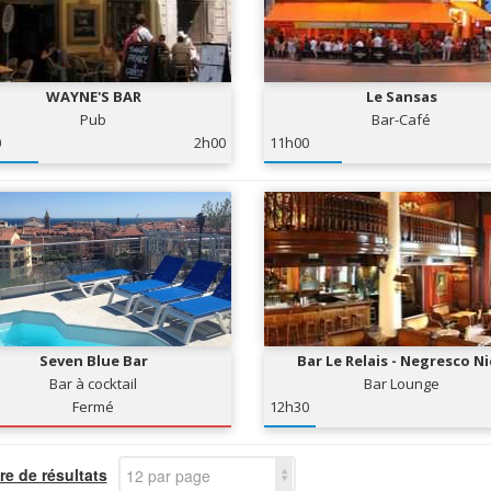
WAYNE'S BAR
Le Sansas
Pub
Bar-Café
0
2h00
11h00
Seven Blue Bar
Bar Le Relais - Negresco N
Bar à cocktail
Bar Lounge
Fermé
12h30
e de résultats
12 par page