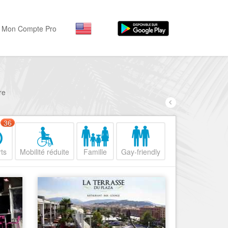
Mon Compte Pro
Par activité
Par quartiers
Nice Promenade des Angl
Séjourner
re
Hôtels, ...
Nice Promenade du Paillo
Visiter
36
Nice le Port
Musées, ...
Nice le Vieux Nice
ts
Mobilité réduite
Famille
Gay-friendly
Sortir
Nice le Coeur de Ville
Restaurants, ...
Nice les Collines Niçoises
Commerces
Mode, ...
Nice le petit Marais Niçois
Loisirs
Nice la plaine du Var
Plages, sports, ...