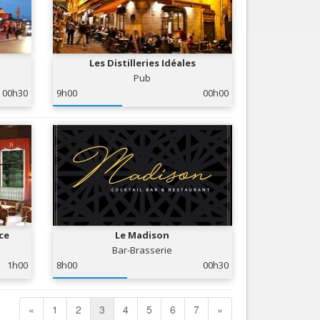
Les Distilleries Idéales
Pub
00h30
9h00
00h00
ice
Le Madison
Bar-Brasserie
1h00
8h00
00h30
«
1
2
3
4
5
6
7
»