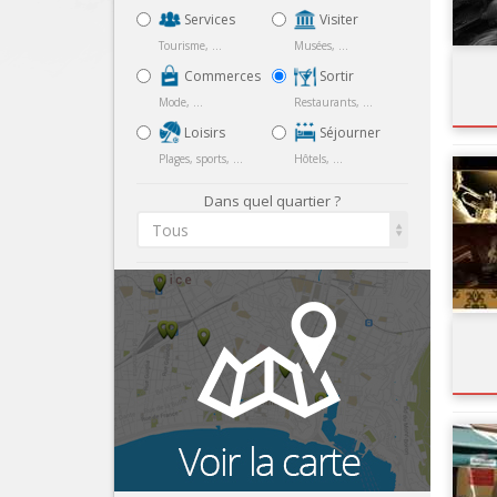
Services
Visiter
Tourisme, ...
Musées, ...
Commerces
Sortir
Mode, ...
Restaurants, ...
Loisirs
Séjourner
Plages, sports, ...
Hôtels, ...
Dans quel quartier ?
Tous