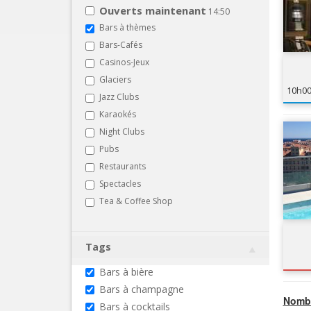
Ouverts maintenant
14:50
Bars à thèmes
Bars-Cafés
Casinos-Jeux
Glaciers
10h0
Jazz Clubs
Karaokés
Night Clubs
Pubs
Restaurants
Spectacles
Tea & Coffee Shop
Tags
Bars à bière
Bars à champagne
Nombr
Bars à cocktails