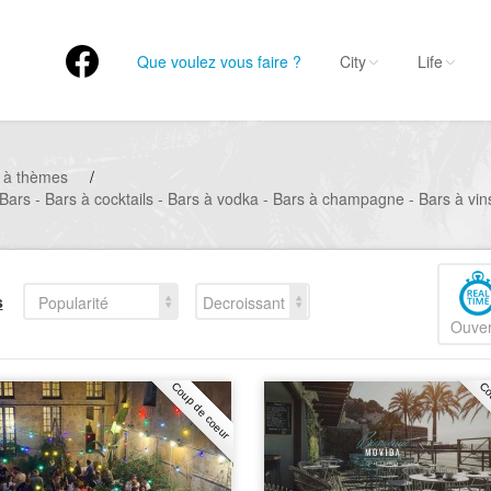
Que voulez vous faire ?
City
Life
 à thèmes
/
 Bars - Bars à cocktails - Bars à vodka - Bars à champagne - Bars à vins
s
Popularité
Decroissant
Ouver
Coup de coeur
Co