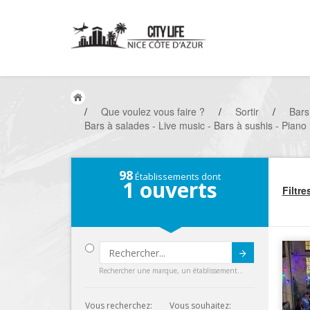
/
Que voulez vous faire ?
/
Sortir
/
Bars
Bars à salades - Live music - Bars à sushis - Piano
98
Établissements dont
1
ouverts
Filtre
Submit
Rechercher une marque, un établissement...
Vous recherchez:
Vous souhaitez: