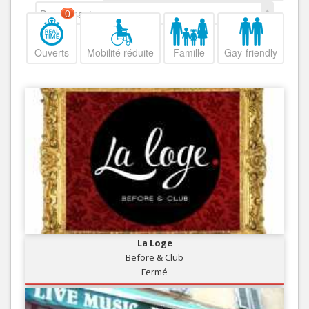
Decroissant
0
Ouverts
Mobilité réduite
Famille
Gay-friendly
La Loge
Before & Club
Fermé