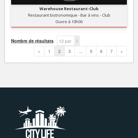
Warehouse Restaurant-Club
Restaurant bistronomique - Bar à vins - Club
Ouvre à 10h00
Nombre de résultats
12 par
page
«
1
2
3
...
5
6
7
»