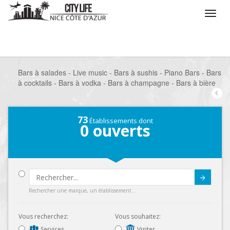
/
Que voulez vous faire ?
/
Sortir
/
Bars à thèmes
/
Bars à salades - Live music - Bars à sushis - Piano Bars - Bars
à cocktails - Bars à vodka - Bars à champagne - Bars à bière
73
Établissements dont
0
ouverts
Submit
Rechercher une marque, un établissement...
Vous recherchez:
Vous souhaitez:
Services
Visiter