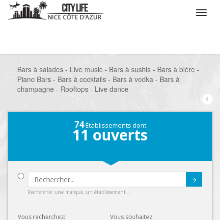
/
Que voulez vous faire ?
/
Sortir
/
Bars à thèmes
/
Bars à salades - Live music - Bars à sushis - Bars à bière -
Piano Bars - Bars à cocktails - Bars à vodka - Bars à
champagne - Rooftops - Live dance
74
Établissements dont
11
ouverts
Submit
Rechercher une marque, un établissement...
Vous recherchez:
Vous souhaitez: