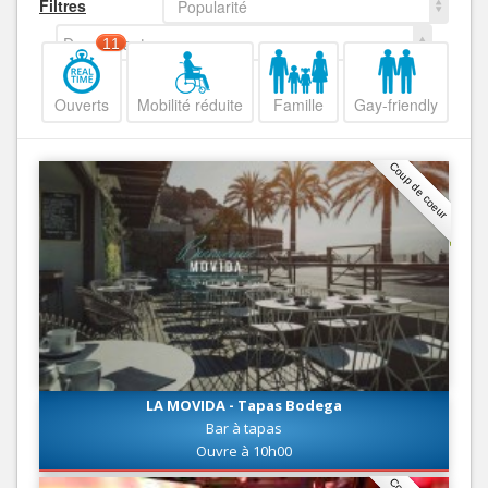
Filtres
Popularité
Decroissant
11
Ouverts
Mobilité réduite
Famille
Gay-friendly
Coup de coeur
LA MOVIDA - Tapas Bodega
Bar à tapas
Ouvre à 10h00