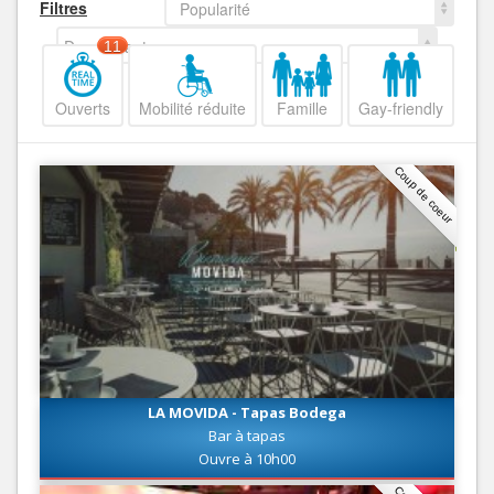
Filtres
Popularité
Decroissant
11
Ouverts
Mobilité réduite
Famille
Gay-friendly
Coup de coeur
LA MOVIDA - Tapas Bodega
Bar à tapas
Ouvre à 10h00