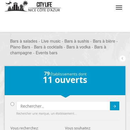
/
Que voulez vous faire ?
/
Sortir
/
Bars à thèmes
/
Bars à salades - Live music - Bars à sushis - Bars à bière -
Piano Bars - Bars à cocktails - Bars à vodka - Bars à
champagne - Events bars
79
Établissements dont
11
ouverts
Submit
Rechercher une marque, un établissement...
Vous recherchez:
Vous souhaitez: