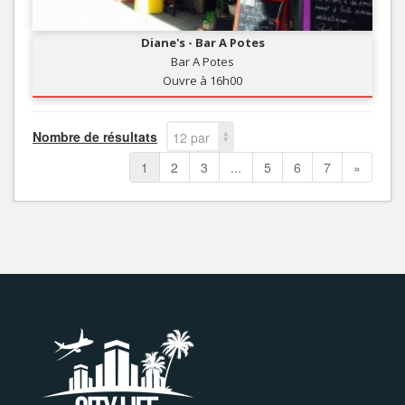
Diane's - Bar A Potes
Bar A Potes
Ouvre à 16h00
Nombre de résultats
12 par
page
1
2
3
...
5
6
7
»