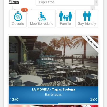
Filtres
Popularité
Decroissant
81
Ouverts
Mobilité réduite
Famille
Gay-friendly
Coup de coeur
LA MOVIDA - Tapas Bodega
Bar à tapas
10h00
2h00