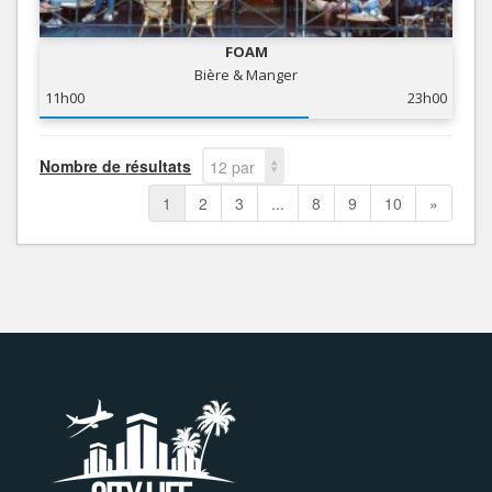
FOAM
Bière & Manger
11h00
23h00
Nombre de résultats
12 par
page
1
2
3
...
8
9
10
»