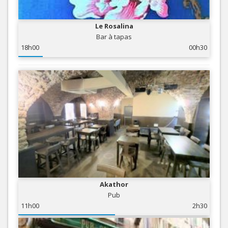
Le Rosalina
Bar à tapas
18h00
00h30
Akathor
Pub
11h00
2h30