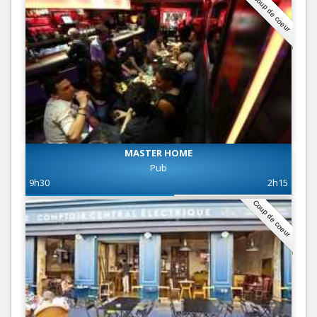
Coup de coeur
MASTER HOME
Pub
9h30
2h15
Coup de coeur