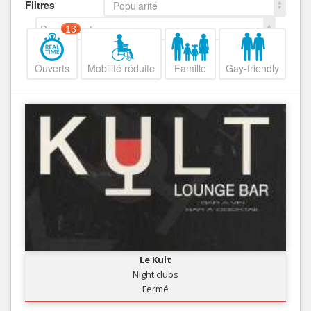
Filtres
Popularité
Decroissant
13
Ouverts
Mobilité réduite
Famille
Gay-friendly
Le Kult
Night clubs
Fermé