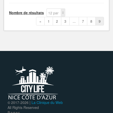
Nombre de résultats
12 par
page
«
1
2
3
...
7
8
9
© 2017-
2026 |
La Clinique du Web
All Rights Reserved
Pages