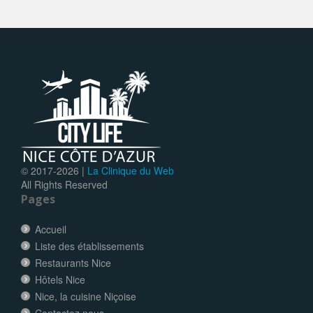
© 2017-
2026 |
La Clinique du Web
All Rights Reserved
Pages
Accueil
Liste des établissements
Restaurants Nice
Hôtels Nice
Nice, la cuisine Niçoise