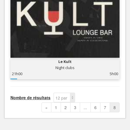
Le Kult
Night clubs
21h00
5h00
Nombre de résultats
12 par
page
«
1
2
3
...
6
7
8