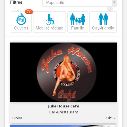
Filtres
Popularité
Decroissant
76
Ouverts
Mobilité réduite
Famille
Gay-friendly
Juke House Café
Bar & restaurant
17h00
23h59