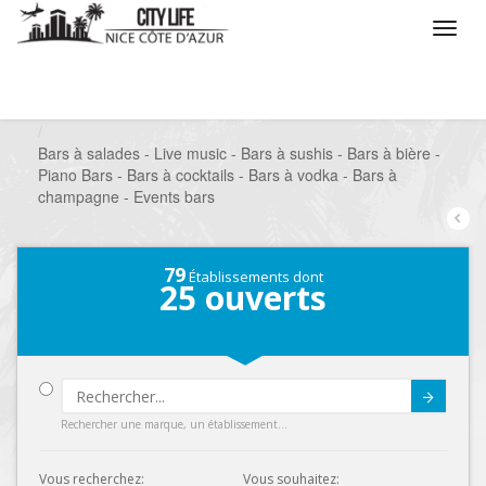
/
Que voulez vous faire ?
/
Sortir
/
Bars à thèmes
/
Bars à salades - Live music - Bars à sushis - Bars à bière -
Piano Bars - Bars à cocktails - Bars à vodka - Bars à
champagne - Events bars
79
Établissements dont
25
ouverts
Submit
Rechercher une marque, un établissement...
Vous recherchez:
Vous souhaitez: