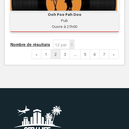
Ooh Poo Pah Doo
Pub
Ouvre à 21h00
Nombre de résultats
12 par
page
«
1
2
3
...
5
6
7
»