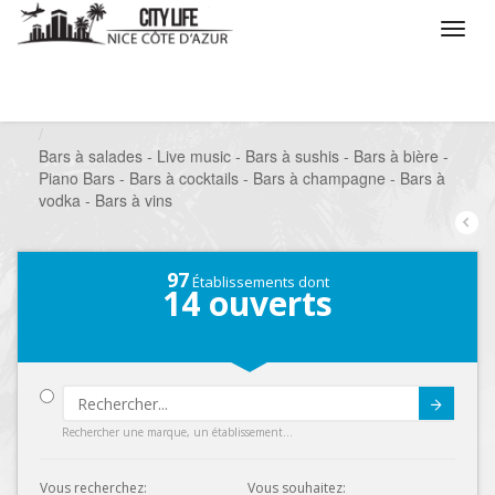
/
Que voulez vous faire ?
/
Sortir
/
Bars à thèmes
/
Bars à salades - Live music - Bars à sushis - Bars à bière -
Piano Bars - Bars à cocktails - Bars à champagne - Bars à
vodka - Bars à vins
97
Établissements dont
14
ouverts
Submit
Rechercher une marque, un établissement...
Vous recherchez:
Vous souhaitez: