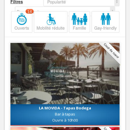
Filtres
Popularité
Decroissant
14
Ouverts
Mobilité réduite
Famille
Gay-friendly
Coup de coeur
LA MOVIDA - Tapas Bodega
Bar à tapas
Ouvre à 10h00