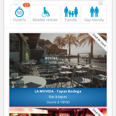
Decroissant
12
Ouverts
Mobilité réduite
Famille
Gay-friendly
Coup de coeur
LA MOVIDA - Tapas Bodega
Bar à tapas
Ouvre à 10h00
Coup de coeur