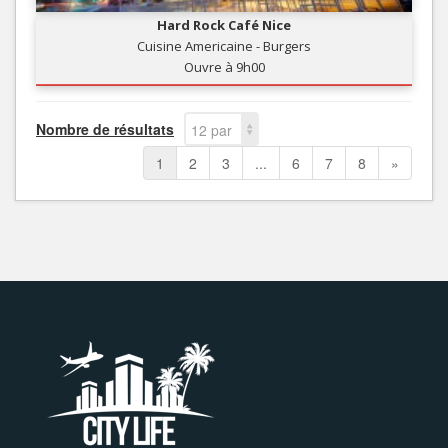
Hard Rock Café Nice
Cuisine Americaine - Burgers
Ouvre à 9h00
Nombre de résultats
12 par
page
1
2
3
...
6
7
8
»