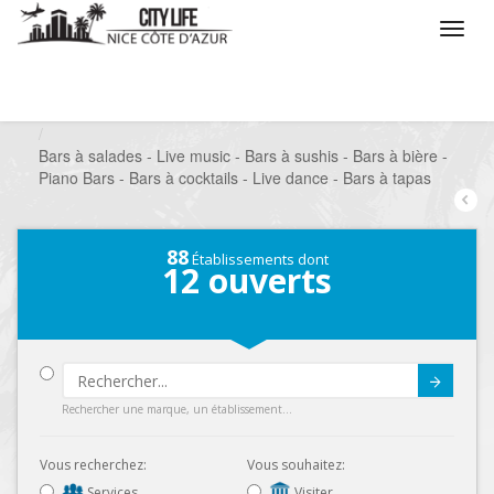
/
Que voulez vous faire ?
/
Sortir
/
Bars à thèmes
/
Bars à salades - Live music - Bars à sushis - Bars à bière -
Piano Bars - Bars à cocktails - Live dance - Bars à tapas
88
Établissements dont
12
ouverts
Submit
Rechercher une marque, un établissement...
Vous recherchez:
Vous souhaitez:
Services
Visiter