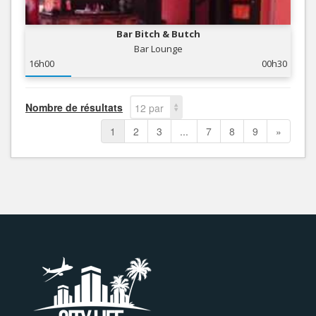
Bar Bitch & Butch
Bar Lounge
16h00
00h30
Nombre de résultats
12 par
page
1
2
3
...
7
8
9
»