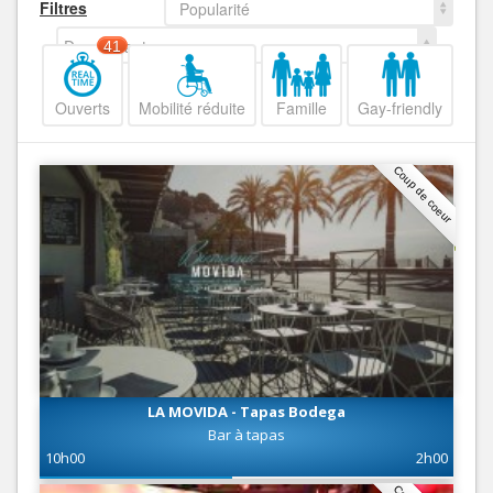
Filtres
Popularité
Decroissant
41
Ouverts
Mobilité réduite
Famille
Gay-friendly
Coup de coeur
LA MOVIDA - Tapas Bodega
Bar à tapas
10h00
2h00