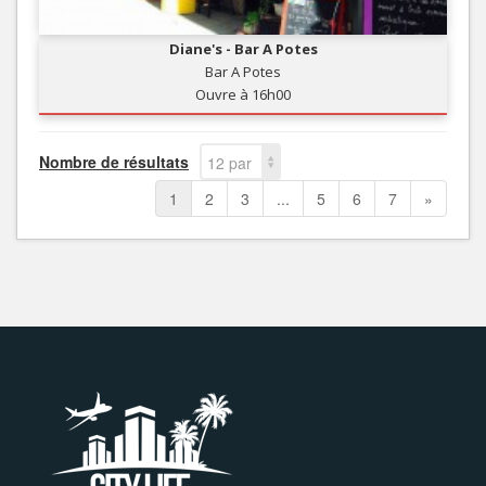
Diane's - Bar A Potes
Bar A Potes
Ouvre à 16h00
Nombre de résultats
12 par
page
1
2
3
...
5
6
7
»