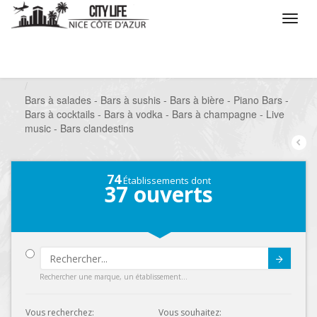
/
Que voulez vous faire ?
/
Sortir
/
Bars à thèmes
/
Bars à salades - Bars à sushis - Bars à bière - Piano Bars -
Bars à cocktails - Bars à vodka - Bars à champagne - Live
music - Bars clandestins
74
Établissements dont
37
ouverts
Submit
Rechercher une marque, un établissement...
Vous recherchez:
Vous souhaitez: