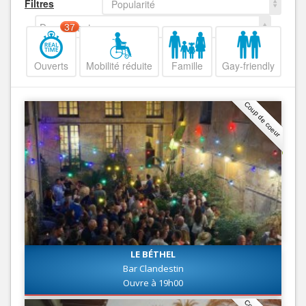
Filtres
Popularité
Decroissant
37
Ouverts
Mobilité réduite
Famille
Gay-friendly
Coup de coeur
LE BÉTHEL
Bar Clandestin
Ouvre à 19h00