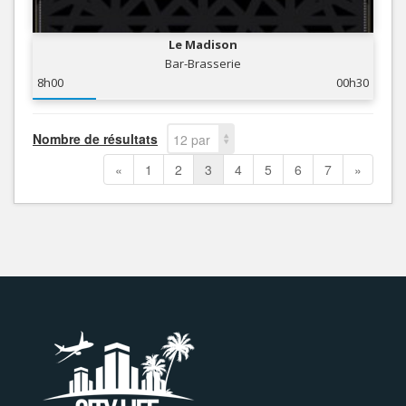
Le Madison
Bar-Brasserie
8h00
00h30
Nombre de résultats
12 par
page
«
1
2
3
4
5
6
7
»