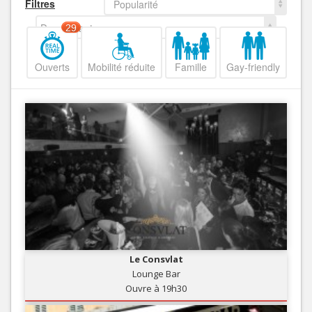
Filtres
Popularité
Decroissant
29
Ouverts
Mobilité réduite
Famille
Gay-friendly
Le Consvlat
Lounge Bar
Ouvre à 19h30