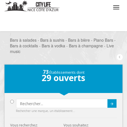
/
Que voulez vous faire ?
/
Sortir
/
Bars à thèmes
/
Bars à salades - Bars à sushis - Bars à bière - Piano Bars -
Bars à cocktails - Bars à vodka - Bars à champagne - Live
music
73
Établissements dont
29
ouverts
Submit
Rechercher une marque, un établissement...
Vous recherchez:
Vous souhaitez: