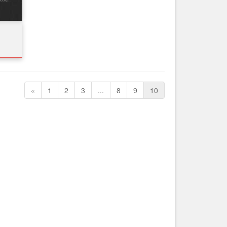
Nice le Carré d’Or
Services
Nice Aéroport
Tourisme, ...
«
1
2
3
...
8
9
10