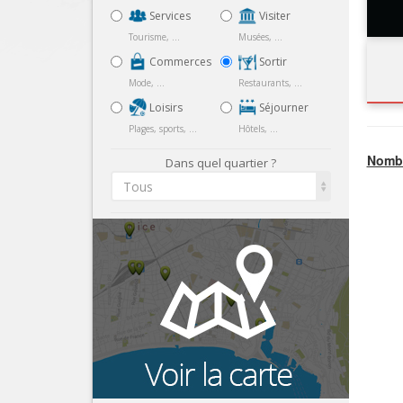
Services
Visiter
Tourisme, ...
Musées, ...
Commerces
Sortir
Mode, ...
Restaurants, ...
Loisirs
Séjourner
Plages, sports, ...
Hôtels, ...
Nombr
Dans quel quartier ?
Tous