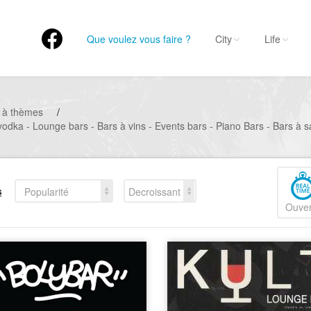
Que voulez vous faire ?
City
Life
 à thèmes
/
vodka - Lounge bars - Bars à vins - Events bars - Piano Bars - Bars à 
s
Popularité
Decroissant
Ouver