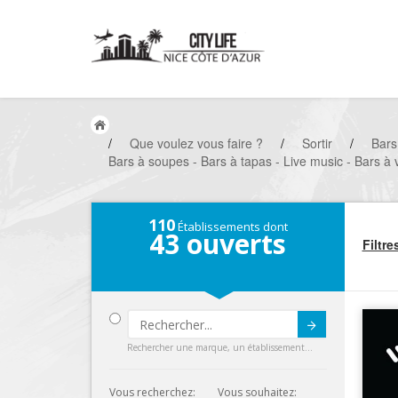
/
Que voulez vous faire ?
/
Sortir
/
Bars
Bars à soupes - Bars à tapas - Live music - Bars à 
110
Établissements dont
43
ouverts
Filtre
Submit
Rechercher une marque, un établissement...
Vous recherchez:
Vous souhaitez: