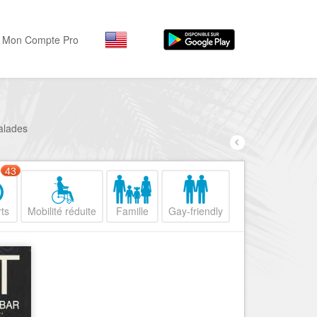
Mon Compte Pro
Par activité
Par quartiers
Nice Promenade des Angl
Séjourner
salades
Hôtels, ...
Nice Promenade du Paillo
Visiter
43
Nice le Port
Musées, ...
Nice le Vieux Nice
ts
Mobilité réduite
Famille
Gay-friendly
Sortir
Nice le Coeur de Ville
Restaurants, ...
Nice les Collines Niçoises
Commerces
Mode, ...
Nice le petit Marais Niçois
Loisirs
Nice la plaine du Var
Plages, sports, ...