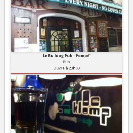
Le Bulldog Pub - Pompéï
Pub
Ouvre à 23h00