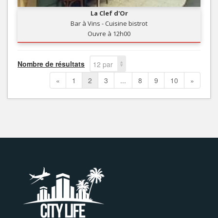
La Clef d'Or
Bar à Vins - Cuisine bistrot
Ouvre à 12h00
Nombre de résultats
12 par
page
«
1
2
3
...
8
9
10
»