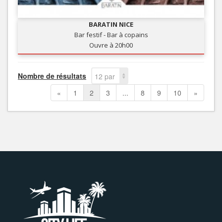
BARATIN NICE
Bar festif - Bar à copains
Ouvre à 20h00
Nombre de résultats
12 par
page
«
1
2
3
...
8
9
10
»