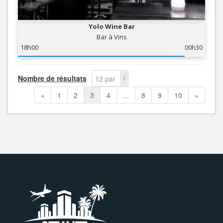
Yolo Wine Bar
Bar à Vins
18h00
00h30
Nombre de résultats
12 par
page
«
1
2
3
4
...
8
9
10
»