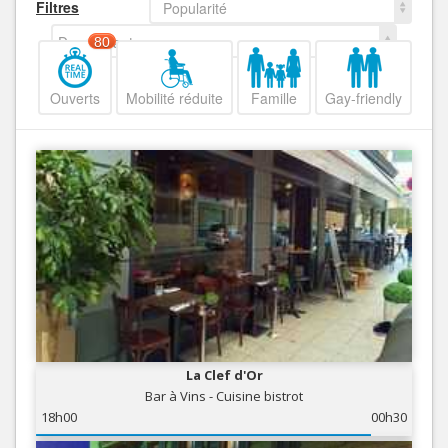
Filtres
Popularité
Decroissant
80
Ouverts
Mobilité réduite
Famille
Gay-friendly
La Clef d'Or
Bar à Vins - Cuisine bistrot
18h00
00h30