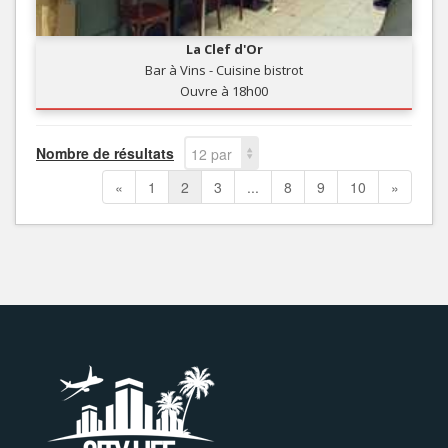
La Clef d'Or
Bar à Vins - Cuisine bistrot
Ouvre à 18h00
Nombre de résultats
12 par
page
«
1
2
3
...
8
9
10
»