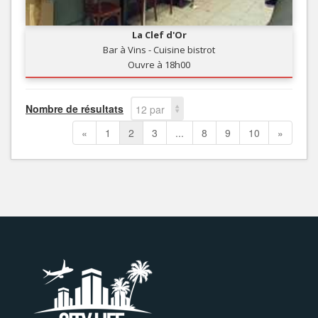
La Clef d'Or
Bar à Vins - Cuisine bistrot
Ouvre à 18h00
Nombre de résultats
12 par
page
«
1
2
3
...
8
9
10
»