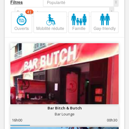
Filtres
Popularité
Decroissant
41
Ouverts
Mobilité réduite
Famille
Gay-friendly
Bar Bitch & Butch
Bar Lounge
16h00
00h30