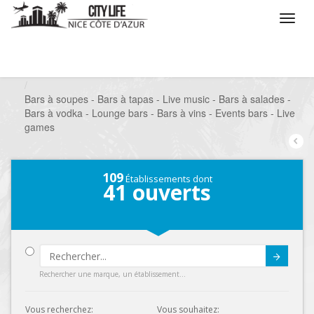
/
Que voulez vous faire ?
/
Sortir
/
Bars à thèmes
/
Bars à soupes - Bars à tapas - Live music - Bars à salades -
Bars à vodka - Lounge bars - Bars à vins - Events bars - Live
games
109
Établissements dont
41
ouverts
Submit
Rechercher une marque, un établissement...
Vous recherchez:
Vous souhaitez: