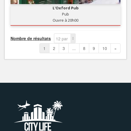
L'Oxford Pub
Pub
Ouvre à 20h00
Nombre de résultats
12 par
page
1
2
3
...
8
9
10
»