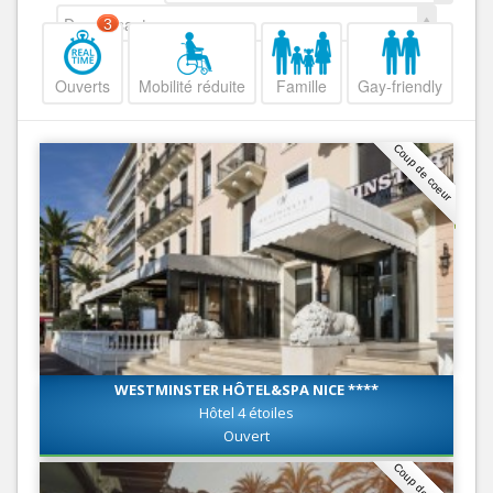
Decroissant
3
Ouverts
Mobilité réduite
Famille
Gay-friendly
Coup de coeur
WESTMINSTER HÔTEL&SPA NICE ****
Hôtel 4 étoiles
Ouvert
Coup de coeur