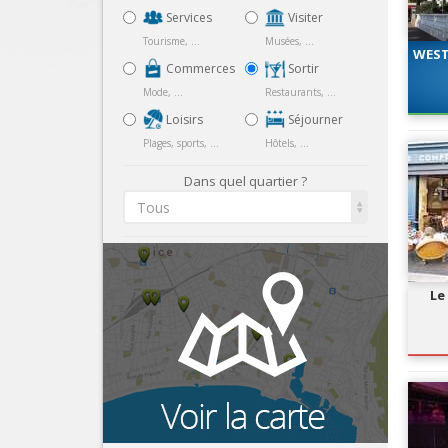
Services
Visiter
Tourisme, ...
Musées, ...
WEST
Commerces
Sortir
Mode, ...
Restaurants, ...
Loisirs
Séjourner
Plages, sports, ...
Hôtels, ...
Dans quel quartier ?
Tous
Le