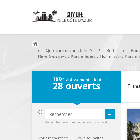
/
Que voulez vous faire ?
/
Sortir
/
Bars
Bars à soupes - Bars à tapas - Live music - Bars à 
109
Établissements dont
28
ouverts
Filtre
Submit
Rechercher une marque, un établissement...
Vous recherchez:
Vous souhaitez: