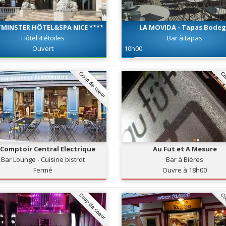
MINSTER HÔTEL&SPA NICE ****
LA MOVIDA - Tapas Bode
Hôtel 4 étoiles
Bar à tapas
Ouvert
10h00
Coup de coeur
Co
 Comptoir Central Electrique
Au Fut et A Mesure
Bar Lounge - Cuisine bistrot
Bar à Bières
Fermé
Ouvre à 18h00
Coup de coeur
Co