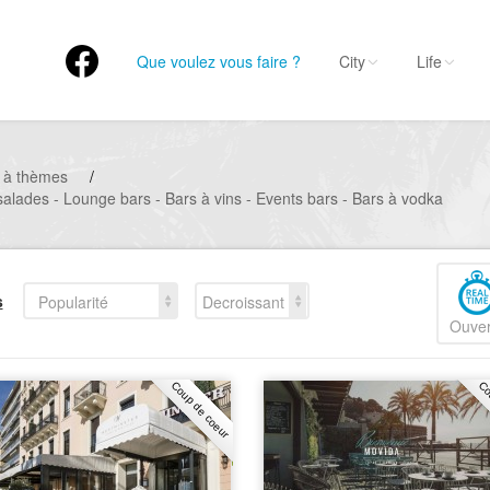
Que voulez vous faire ?
City
Life
 à thèmes
/
salades - Lounge bars - Bars à vins - Events bars - Bars à vodka
s
Popularité
Decroissant
Ouver
Coup de coeur
Co