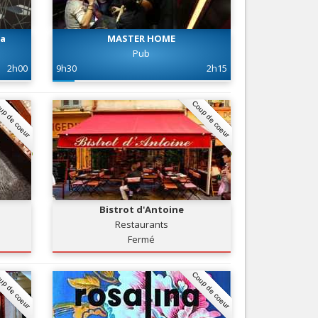
Nice le Carré d’Or
Services
Nice Aéroport
ga
MASTER HOME
Tourisme, ...
Pub
2h00
9h30
2h15
up de coeur
Coup de coeur
Bistrot d'Antoine
Restaurants
Fermé
up de coeur
Coup de coeur