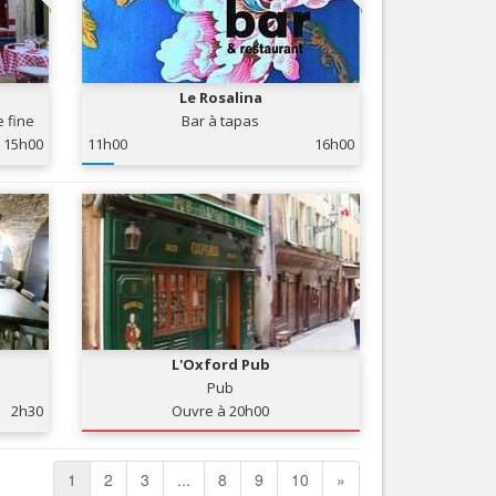
Le Rosalina
e fine
Bar à tapas
15h00
11h00
16h00
L'Oxford Pub
Pub
2h30
Ouvre à 20h00
1
2
3
...
8
9
10
»