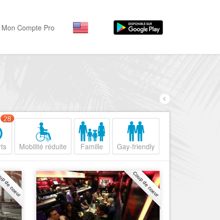
Mon Compte Pro
Par activité
Par quartiers
Nice Promenade des Angl
Séjourner
Hôtels, ...
Nice Promenade du Paillo
Visiter
28
Nice le Port
Musées, ...
Nice le Vieux Nice
ts
Mobilité réduite
Famille
Gay-friendly
Sortir
Nice le Coeur de Ville
Restaurants, ...
up de coeur
Coup de coeur
Nice les Collines Niçoises
Commerces
Mode, ...
Nice le petit Marais Niçois
Loisirs
Nice la plaine du Var
Plages, sports, ...