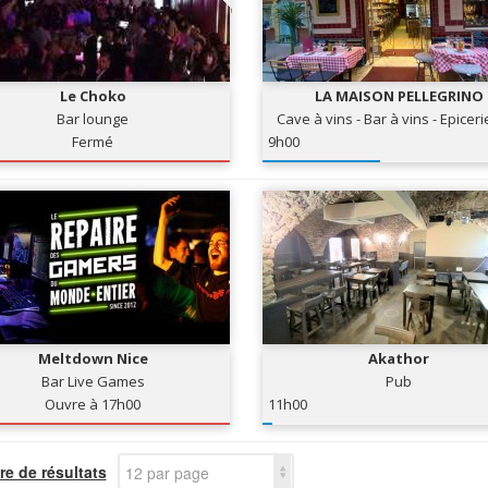
Le Choko
LA MAISON PELLEGRINO
Bar lounge
Cave à vins - Bar à vins - Epiceri
Fermé
9h00
Meltdown Nice
Akathor
Bar Live Games
Pub
Ouvre à 17h00
11h00
e de résultats
12 par page