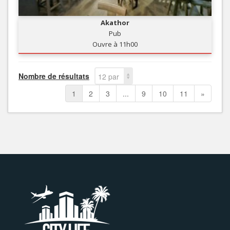
Akathor
Pub
Ouvre à 11h00
Nombre de résultats
12 par
page
1
2
3
...
9
10
11
»