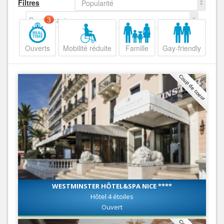
Filtres
Popularité
Decroissant
3
Ouverts
Mobilité réduite
Famille
Gay-friendly
Coup de coeur
WESTMINSTER HÔTEL&SPA NICE ****
Hôtel 4 étoiles
Ouvert