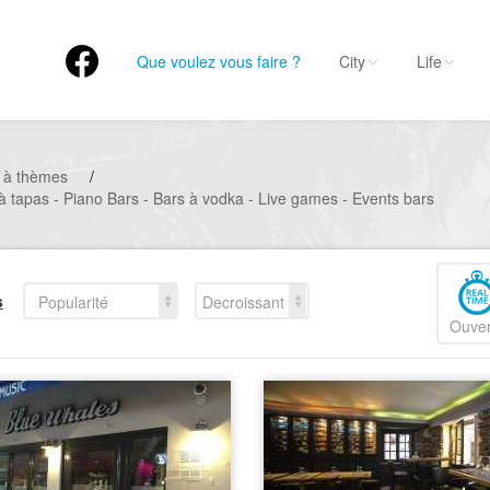
Que voulez vous faire ?
City
Life
 à thèmes
/
 à tapas - Piano Bars - Bars à vodka - Live games - Events bars
s
Popularité
Decroissant
Ouver