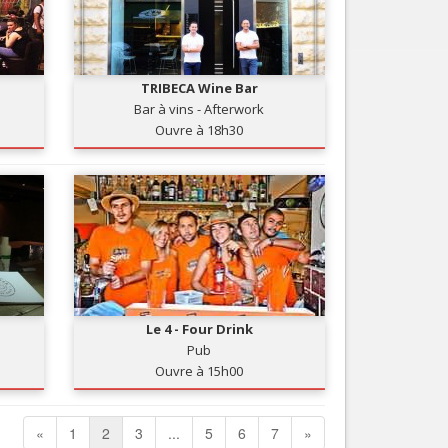
TRIBECA Wine Bar
Bar à vins - Afterwork
Ouvre à 18h30
Le 4 - Four Drink
Pub
Ouvre à 15h00
«
1
2
3
...
5
6
7
»