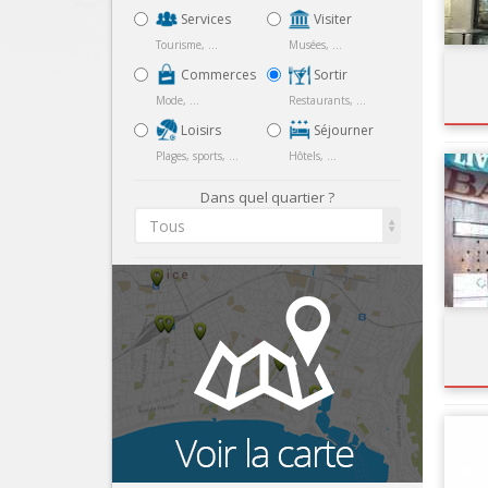
Services
Visiter
Tourisme, ...
Musées, ...
Commerces
Sortir
Mode, ...
Restaurants, ...
Loisirs
Séjourner
Plages, sports, ...
Hôtels, ...
Dans quel quartier ?
Tous