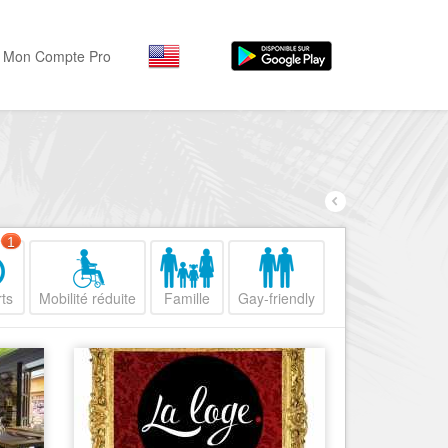
Mon Compte Pro
Par activité
Par quartiers
Nice Promenade des Angl
Séjourner
Hôtels, ...
Nice Promenade du Paillo
Visiter
1
Nice le Port
Musées, ...
Nice le Vieux Nice
ts
Mobilité réduite
Famille
Gay-friendly
Sortir
Nice le Coeur de Ville
Restaurants, ...
Nice les Collines Niçoises
Commerces
Mode, ...
Nice le petit Marais Niçois
Loisirs
Nice la plaine du Var
Plages, sports, ...