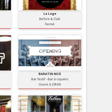
Nice le Carré d’Or
Services
Nice Aéroport
La Loge
Tourisme, ...
Before & Club
Fermé
BARATIN NICE
Bar festif - Bar à copains
Ouvre à 20h00