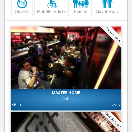
Ouverts
Mobilité réduite
Famille
Gay-friendly
Coup de coeur
MASTER HOME
Pub
9h30
2h15
Coup de coeur