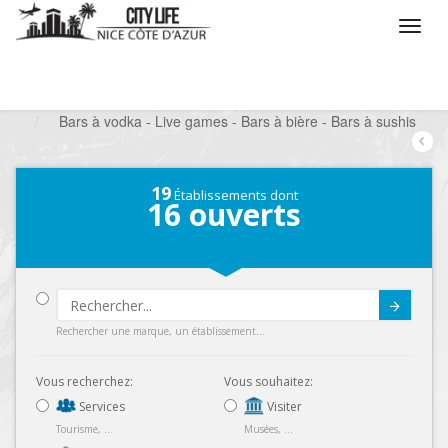
/
Que voulez vous faire ?
/
Sortir
/
Bars à thèmes
/
Bars à vodka - Live games - Bars à bière - Bars à sushis
19
Établissements dont
16
ouverts
Submit
Rechercher une marque, un établissement...
Vous recherchez:
Vous souhaitez:
Services
Visiter
Tourisme, ...
Musées, ...