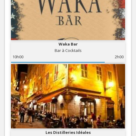
Waka Bar
Bar à Cocktails
10h00
2h00
Les Distilleries Idéales