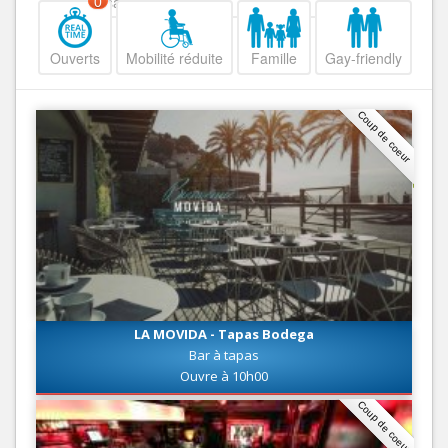
Decroissant
0
Ouverts
Mobilité réduite
Famille
Gay-friendly
Coup de coeur
LA MOVIDA - Tapas Bodega
Bar à tapas
Ouvre à 10h00
Coup de coeur