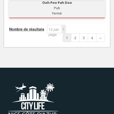
Ooh Poo Pah Doo
Pub
Fermé
Nombre de résultats
12 par
page
1
2
3
4
»