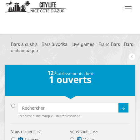
/
Que voulez vous faire ?
/
Sortir
/
Bars à thèmes
/
Bars à sushis - Bars à vodka - Live games - Piano Bars - Bars
à champagne
12
Établissements dont
1
ouverts
Submit
Rechercher une marque, un établissement...
Vous recherchez:
Vous souhaitez:
Services
Visiter