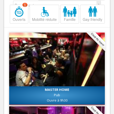
Decroissant
1
Ouverts
Mobilité réduite
Famille
Gay-friendly
Coup de coeur
MASTER HOME
Pub
Ouvre à 9h30
Coup de coeur