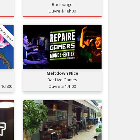
Bar lounge
Nice le Carré d’Or
Services
Ouvre à 18h00
Nice Aéroport
Tourisme, ...
up de coeur
Meltdown Nice
Bar Live Games
16h00
Ouvre à 17h00