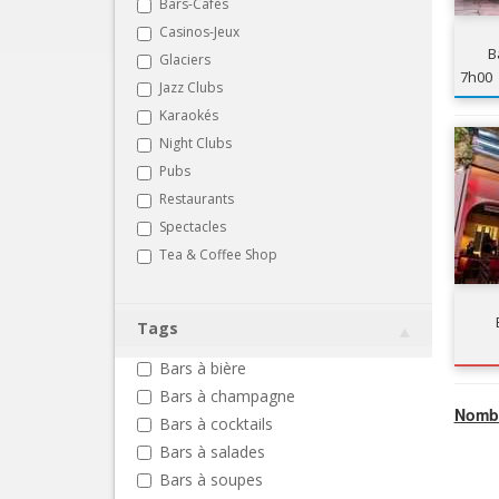
Bars-Cafés
Casinos-Jeux
B
Glaciers
7h00
Jazz Clubs
Karaokés
Night Clubs
Pubs
Restaurants
Spectacles
Tea & Coffee Shop
Tags
Bars à bière
Bars à champagne
Nombr
Bars à cocktails
Bars à salades
Bars à soupes