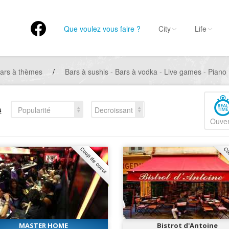
Que voulez vous faire ?
City
Life
ars à thèmes
/
Bars à sushis - Bars à vodka - Live games - Piano 
s
Popularité
Decroissant
Ouver
Coup de coeur
Co
MASTER HOME
Bistrot d'Antoine