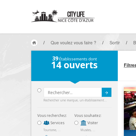
/
Que voulez vous faire ?
/
Sortir
/
B
39
Établissements dont
14
ouverts
Filtre
Submit
Rechercher une marque, un établissement...
Vous recherchez:
Vous souhaitez:
Services
Visiter
Tourisme, ...
Musées, ...