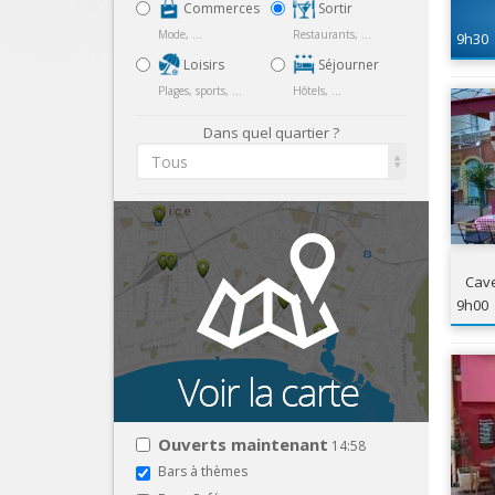
Commerces
Sortir
Mode, ...
Restaurants, ...
9h30
Loisirs
Séjourner
Plages, sports, ...
Hôtels, ...
Dans quel quartier ?
Tous
Cave
9h00
Ouverts maintenant
14:58
Bars à thèmes