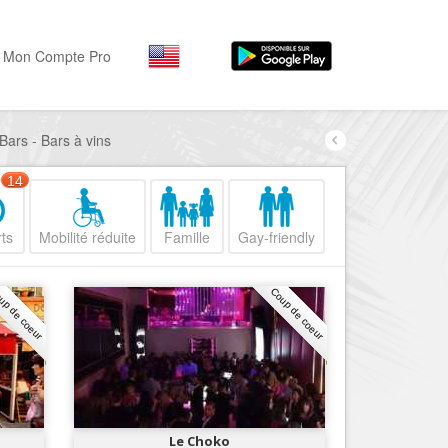
Mon Compte Pro
Bars - Bars à vins
Par activité
Par quartiers
Nice Promenade des Angl
Séjourner
14
Hôtels, ...
Nice Promenade du Paillo
ts
Mobilité réduite
Famille
Gay-friendly
Visiter
Nice le Port
Musées, ...
Nice le Vieux Nice
up de coeur
Coup de coeur
Sortir
Nice le Coeur de Ville
Restaurants, ...
Nice les Collines Niçoises
Commerces
Mode, ...
Nice le petit Marais Niçois
Loisirs
Nice la plaine du Var
Le Choko
Plages, sports, ...