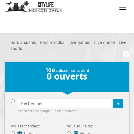
/
Que voulez vous faire ?
/
Sortir
/
Bars à thèmes
/
Bars à sushis - Bars à vodka - Live games - Live dance - Live
sports
16
Établissements dont
0
ouverts
Submit
Rechercher une marque, un établissement...
Vous recherchez:
Vous souhaitez:
Services
Visiter