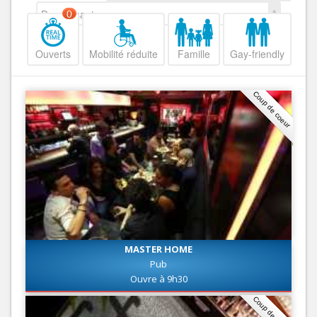
Decroissant
0
Ouverts
Mobilité réduite
Famille
Gay-friendly
Coup de coeur
MASTER HOME
Pub
Ouvre à 9h30
Coup de coeur