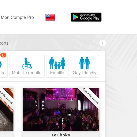
Mon Compte Pro
ports
Par activité
Par quartiers
Nice Promenade des Angl
Séjourner
0
Hôtels, ...
Nice Promenade du Paillo
ts
Mobilité réduite
Famille
Gay-friendly
Visiter
Nice le Port
Musées, ...
Nice le Vieux Nice
up de coeur
Coup de coeur
Sortir
Nice le Coeur de Ville
Restaurants, ...
Nice les Collines Niçoises
Commerces
Mode, ...
Nice le petit Marais Niçois
Loisirs
Nice la plaine du Var
Le Choko
Plages, sports, ...