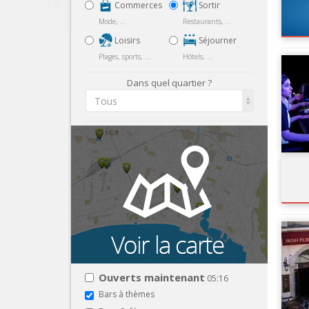
Commerces
Sortir
Mode, ...
Restaurants, ...
Loisirs
Séjourner
Plages, sports, ...
Hôtels, ...
Dans quel quartier ?
Tous
Ouverts maintenant
05:16
Bars à thèmes