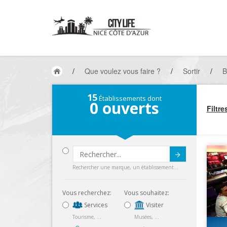
/
Que voulez vous faire ?
/
Sortir
/
B
15
Établissements dont
0
ouverts
Filtre
Submit
Rechercher une marque, un établissement...
Vous recherchez:
Vous souhaitez:
Services
Visiter
Tourisme, ...
Musées, ...