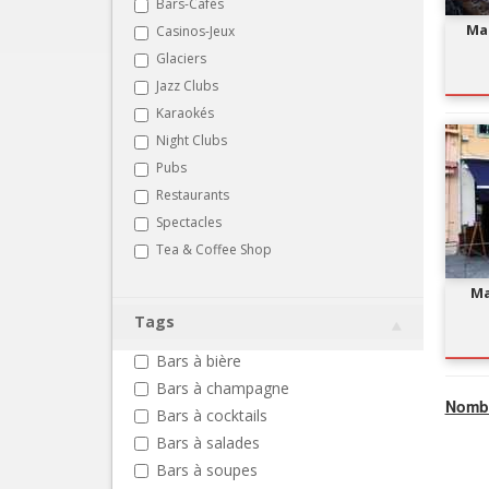
Bars-Cafés
Ma 
Casinos-Jeux
Glaciers
Jazz Clubs
Karaokés
Night Clubs
Pubs
Restaurants
Spectacles
Tea & Coffee Shop
Ma
Tags
Bars à bière
Bars à champagne
Nombr
Bars à cocktails
Bars à salades
Bars à soupes