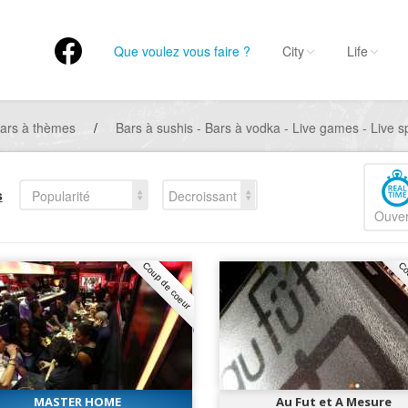
Que voulez vous faire ?
City
Life
ars à thèmes
/
Bars à sushis - Bars à vodka - Live games - Live s
s
Popularité
Decroissant
Ouver
Coup de coeur
Co
MASTER HOME
Au Fut et A Mesure