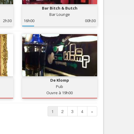
Bar Bitch & Butch
Bar Lounge
2h30
16h00
00h30
De Klomp
Pub
Ouvre à 19h00
1
2
3
4
»