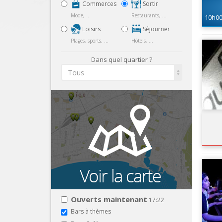
Commerces
Sortir
Mode, ...
Restaurants, ...
10h0
Loisirs
Séjourner
Plages, sports, ...
Hôtels, ...
Dans quel quartier ?
Tous
Ouverts maintenant
17:22
Bars à thèmes