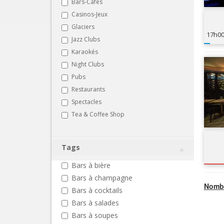
Bars-Cafés
Casinos-Jeux
Glaciers
17h0
Jazz Clubs
Karaokés
Night Clubs
Pubs
Restaurants
Spectacles
Tea & Coffee Shop
Tags
Bars à bière
Bars à champagne
Nombr
Bars à cocktails
Bars à salades
Bars à soupes