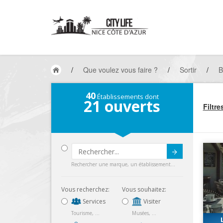
/
Que voulez vous faire ?
/
Sortir
/
B
40
Établissements dont
21
ouverts
Filtre
Submit
Rechercher une marque, un établissement...
Vous recherchez:
Vous souhaitez:
Services
Visiter
Tourisme, ...
Musées, ...