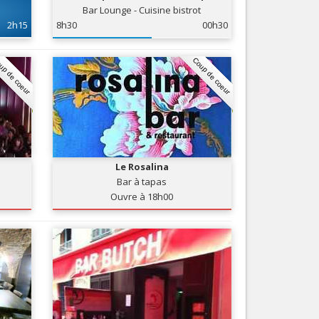
Bar Lounge - Cuisine bistrot
Nice le Carré d’Or
Services
2h15
8h30
00h30
Nice Aéroport
Tourisme, ...
up de coeur
Coup de coeur
Le Rosalina
Bar à tapas
Ouvre à 18h00