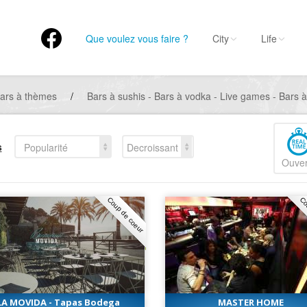
Que voulez vous faire ?
City
Life
ars à thèmes
/
Bars à sushis - Bars à vodka - Live games - Bars à
s
Popularité
Decroissant
Ouver
Coup de coeur
Co
LA MOVIDA - Tapas Bodega
MASTER HOME