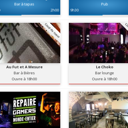
Bar à tapas
Pub
0
2h00
9h30
Coup de coeur
Co
Au Fut et A Mesure
Le Choko
Bar à Bières
Bar lounge
Ouvre à 18h00
Ouvre à 18h00