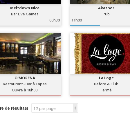
Meltdown Nice
Akathor
Bar Live Games
Pub
0
00h30
11h00
O'MORENA
La Loge
Restaurant - Bar à Tapas
Before & Club
Ouvre à 18h00
Fermé
e de résultats
12 par page