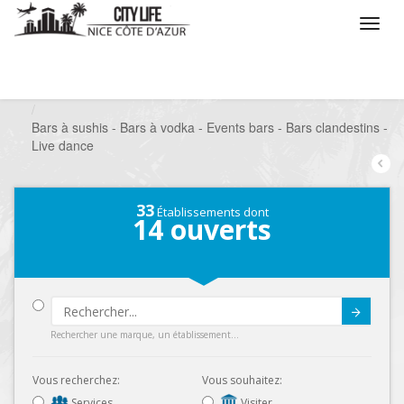
/
Que voulez vous faire ?
/
Sortir
/
Bars à thèmes
/
Bars à sushis - Bars à vodka - Events bars - Bars clandestins -
Live dance
33
Établissements dont
14
ouverts
Submit
Rechercher une marque, un établissement...
Vous recherchez:
Vous souhaitez:
Services
Visiter