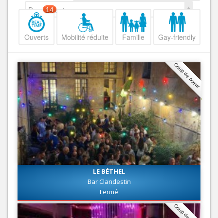
Decroissant
14
Ouverts
Mobilité réduite
Famille
Gay-friendly
Coup de coeur
LE BÉTHEL
Bar Clandestin
Fermé
Coup de coeur