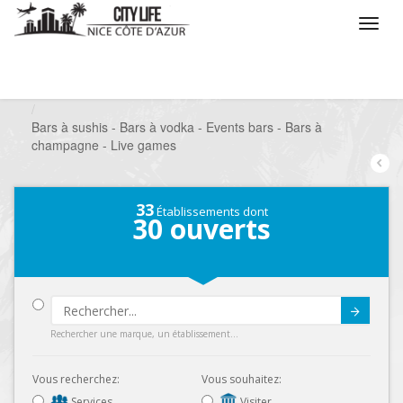
/
Que voulez vous faire ?
/
Sortir
/
Bars à thèmes
/
Bars à sushis - Bars à vodka - Events bars - Bars à
champagne - Live games
33
Établissements dont
30
ouverts
Submit
Rechercher une marque, un établissement...
Vous recherchez:
Vous souhaitez:
Services
Visiter