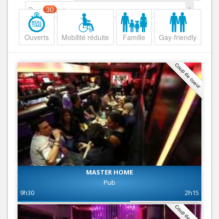
Decroissant
30
Ouverts
Mobilité réduite
Famille
Gay-friendly
Coup de coeur
MASTER HOME
Pub
9h30
2h15
Coup de coeur