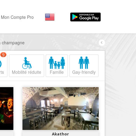
Mon Compte Pro
s à champagne
Par activité
Par quartiers
Nice Promenade des Angl
Séjourner
9
Hôtels, ...
Nice Promenade du Paillo
ts
Mobilité réduite
Famille
Gay-friendly
Visiter
Nice le Port
Musées, ...
Nice le Vieux Nice
Sortir
Nice le Coeur de Ville
Restaurants, ...
Nice les Collines Niçoises
Commerces
Mode, ...
Nice le petit Marais Niçois
Loisirs
Nice la plaine du Var
Akathor
Plages, sports, ...