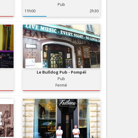
Pub
Nice le Carré d’Or
Services
11h00
2h30
Nice Aéroport
Tourisme, ...
Le Bulldog Pub - Pompéï
Pub
Fermé