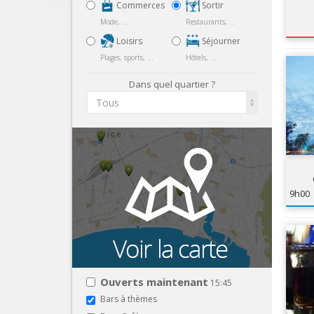
Commerces
Sortir
Mode, ...
Restaurants, ...
Loisirs
Séjourner
Plages, sports, ...
Hôtels, ...
Dans quel quartier ?
Tous
9h00
Ouverts maintenant
15:45
Bars à thèmes