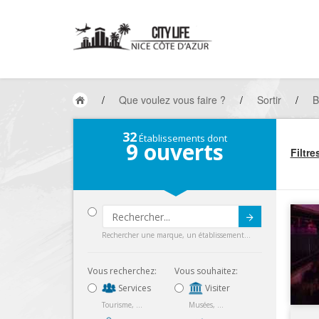
/
Que voulez vous faire ?
/
Sortir
/
B
32
Établissements dont
9
ouverts
Filtre
Submit
Rechercher une marque, un établissement...
Vous recherchez:
Vous souhaitez:
Services
Visiter
Tourisme, ...
Musées, ...