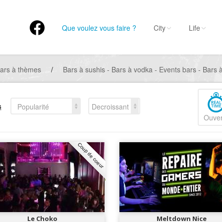
Que voulez vous faire ?
City
Life
ars à thèmes
/
Bars à sushis - Bars à vodka - Events bars - Bar
s
Popularité
Decroissant
Ouver
Coup de coeur
Le Choko
Meltdown Nice