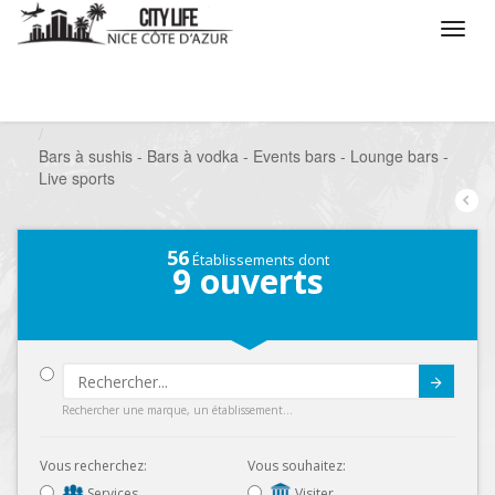
/
Que voulez vous faire ?
/
Sortir
/
Bars à thèmes
/
Bars à sushis - Bars à vodka - Events bars - Lounge bars -
Live sports
56
Établissements dont
9
ouverts
Submit
Rechercher une marque, un établissement...
Vous recherchez:
Vous souhaitez:
Services
Visiter