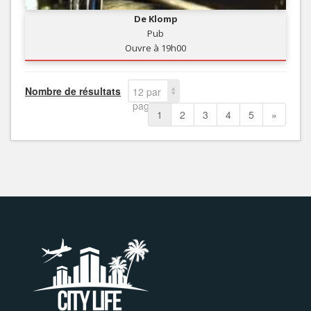
De Klomp
Pub
Ouvre à 19h00
Nombre de résultats
12 par
page
1
2
3
4
5
»