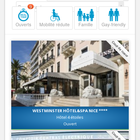
Decroissant
9
Ouverts
Mobilité réduite
Famille
Gay-friendly
Coup de coeur
WESTMINSTER HÔTEL&SPA NICE ****
Hôtel 4 étoiles
Ouvert
Coup de coeur