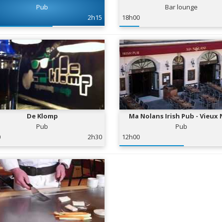
Pub
Bar lounge
2h15
18h00
De Klomp
Ma Nolans Irish Pub - Vieux 
Pub
Pub
0
2h30
12h00