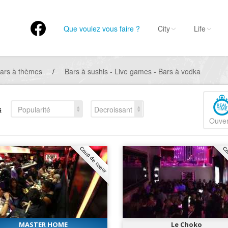
Que voulez vous faire ?
City
Life
ars à thèmes
/
Bars à sushis - Live games - Bars à vodka
s
Popularité
Decroissant
Ouver
Coup de coeur
Co
MASTER HOME
Le Choko