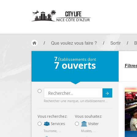
/
Que voulez vous faire ?
/
Sortir
/
B
7
Établissements dont
7
ouverts
Filtre
Submit
Rechercher une marque, un établissement...
Vous recherchez:
Vous souhaitez:
Services
Visiter
Tourisme, ...
Musées, ...