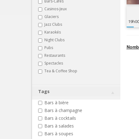
Bars-Cafés
Casinos-Jeux
Glaciers
19h0
Jazz Clubs
Karaokés
Night Clubs
Nombr
Pubs
Restaurants
Spectacles
Tea & Coffee Shop
Tags
Bars à bière
Bars à champagne
Bars à cocktails
Bars à salades
Bars à soupes