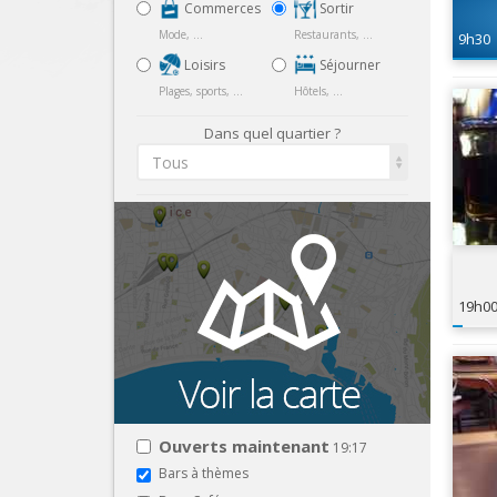
Commerces
Sortir
Mode, ...
Restaurants, ...
9h30
Loisirs
Séjourner
Plages, sports, ...
Hôtels, ...
Dans quel quartier ?
Tous
19h0
Ouverts maintenant
19:17
Bars à thèmes