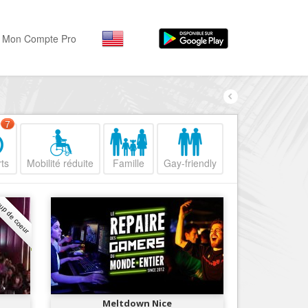
Mon Compte Pro
Par activité
Par quartiers
Nice Promenade des Angl
Séjourner
7
Hôtels, ...
Nice Promenade du Paillo
ts
Mobilité réduite
Famille
Gay-friendly
Visiter
Nice le Port
Musées, ...
Nice le Vieux Nice
up de coeur
Sortir
Nice le Coeur de Ville
Restaurants, ...
Nice les Collines Niçoises
Commerces
Mode, ...
Nice le petit Marais Niçois
Loisirs
Nice la plaine du Var
Meltdown Nice
Plages, sports, ...