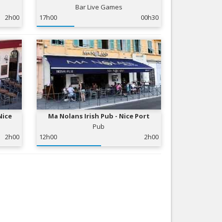
Bar Live Games
Nice le Carré d’Or
Services
2h00
17h00
00h30
Nice Aéroport
Tourisme, ...
Nice
Ma Nolans Irish Pub - Nice Port
Pub
2h00
12h00
2h00