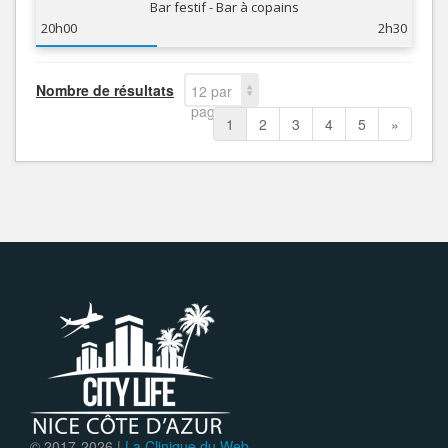
Bar festif - Bar à copains
20h00
2h30
Nombre de résultats
12 par
page
1
2
3
4
5
»
© 2017-
2026 |
La Clinique du Web