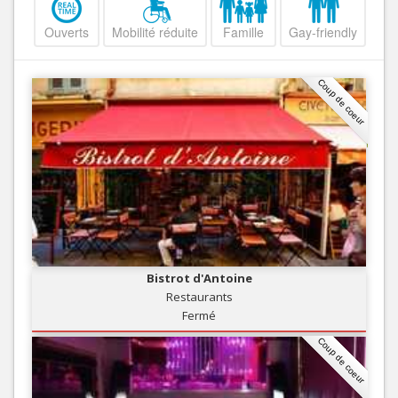
Ouverts
Mobilité réduite
Famille
Gay-friendly
Coup de coeur
Bistrot d'Antoine
Restaurants
Fermé
Coup de coeur