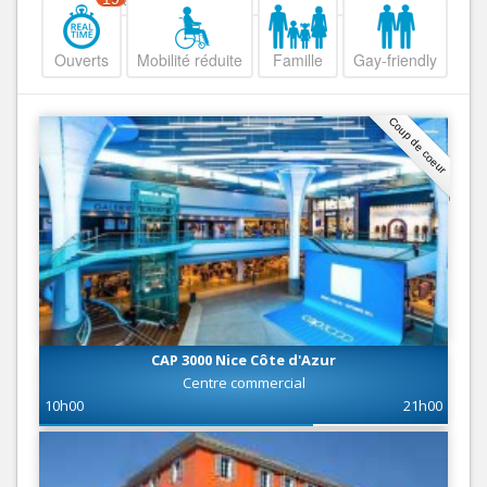
Ouverts
Mobilité réduite
Famille
Gay-friendly
Coup de coeur
CAP 3000 Nice Côte d'Azur
Centre commercial
10h00
21h00