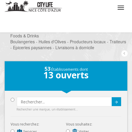
/
Que voulez vous faire ?
/
Chercher un commerce
/
Foods & Drinks
/
Boulangeries - Huiles d'Olives - Producteurs locaux - Traiteurs
- Epiceries paysannes - Livraisons à domicile
53
Établissements dont
13
ouverts
Submit
Rechercher une marque, un établissement...
Vous recherchez:
Vous souhaitez:
Services
Visiter