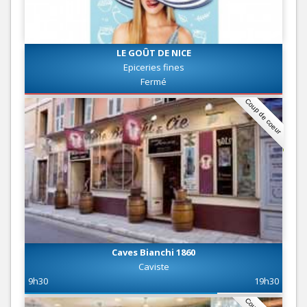
LE GOÛT DE NICE
Epiceries fines
Fermé
Coup de coeur
Caves Bianchi 1860
Caviste
9h30
19h30