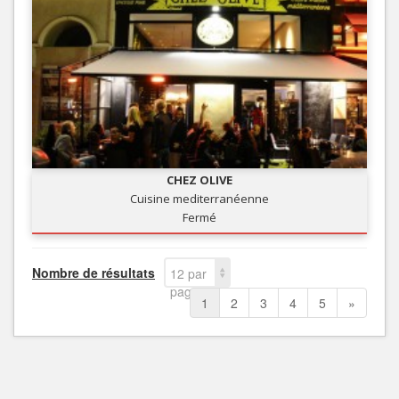
CHEZ OLIVE
Cuisine mediterranéenne
Fermé
Nombre de résultats
12 par
page
1
2
3
4
5
»